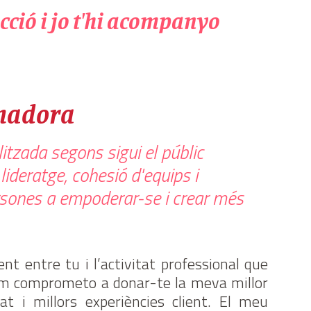
ecció i jo t'hi acompanyo
rmadora
tzada segons sigui el públic
ideratge, cohesió d'equips i
rsones a empoderar-se i crear més
t entre tu i l’activitat professional que
 em comprometo a donar-te la meva millor
at i millors experiències client. El meu