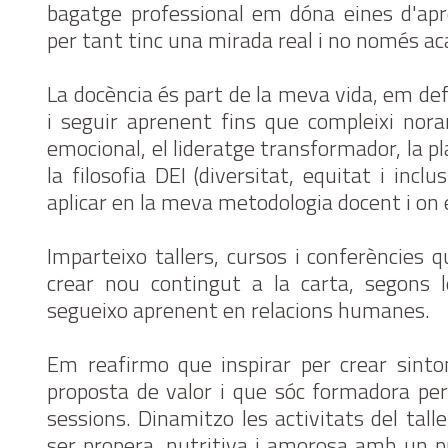
bagatge professional em dóna eines d'ap
per tant tinc una mirada real i no només a
La docència és part de la meva vida, em de
i seguir aprenent fins que compleixi nor
emocional, el lideratge transformador, la pla
la filosofia DEI (diversitat, equitat i inc
aplicar en la meva metodologia docent i o
Imparteixo tallers, cursos i conferències 
crear nou contingut a la carta, segons 
segueixo aprenent en relacions humanes.
Em reafirmo que inspirar per crear sint
proposta de valor i que sóc formadora pe
sessions. Dinamitzo les activitats del talle
ser propera, nutritiva i amorosa amb un p