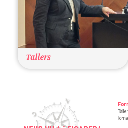
Tallers
For
Tall
Jorna