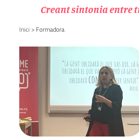
Creant sintonia entre tu
Inici
>
Formadora