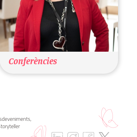
Conferències
 Esdeveniments,
toryteller