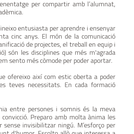
renentatge per compartir amb l’alumnat,
cadèmica.
fineixo entusiasta per aprendre i ensenyar
anta cinc anys. El món de la comunicació
nificació de projectes, el treball en equip i
lusió) són les disciplines que més m'agrada
n em sento més còmode per poder aportar.
que ofereixo així com estic oberta a poder
les teves necessitats. En cada formació
onia entre persones i somnis és la meva
r convicció. Preparo amb molta ànima les
r sense invisibilitzar ningú. M’esforço per
unt d'humor. Escolto allò que interessa a